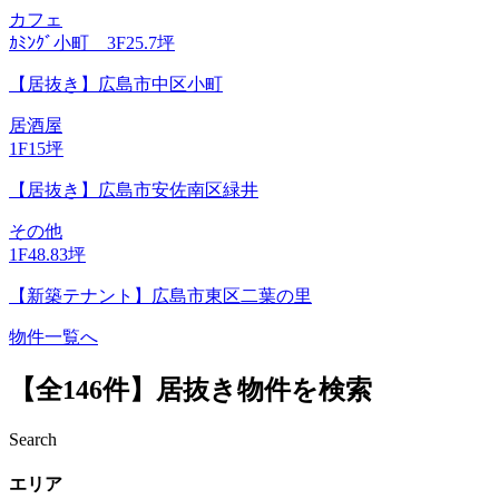
カフェ
ｶﾐﾝｸﾞ小町 3F
25.7坪
【居抜き】広島市中区小町
居酒屋
1F
15坪
【居抜き】広島市安佐南区緑井
その他
1F
48.83坪
【新築テナント】広島市東区二葉の里
物件一覧へ
【全146件】
居抜き物件を検索
Search
エリア