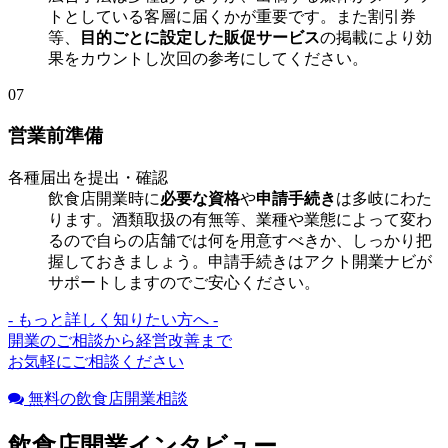
トとしている客層に届くかが重要です。また割引券
等、
目的ごとに設定した販促サービス
の掲載により効
果をカウントし次回の参考にしてください。
07
営業前準備
各種届出を提出・確認
飲食店開業時に
必要な資格
や
申請手続き
は多岐にわた
ります。酒類取扱の有無等、業種や業態によって変わ
るので自らの店舗では何を用意すべきか、しっかり把
握しておきましょう。申請手続きはアクト開業ナビが
サポートしますのでご安心ください。
- もっと詳しく知りたい方へ -
開業のご相談から経営改善まで
お気軽にご相談ください
無料の飲食店開業相談
飲食店開業インタビュー