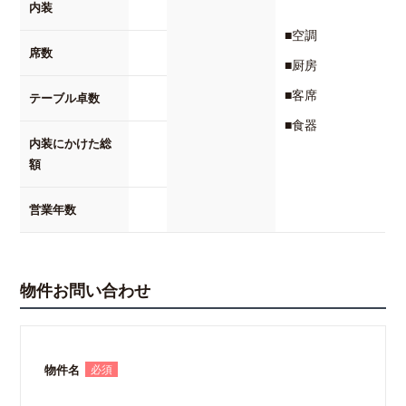
内装
■空調
席数
■厨房
■客席
テーブル卓数
■食器
内装にかけた総
額
営業年数
物件お問い合わせ
物件名