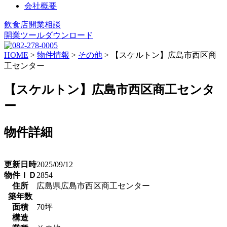
会社概要
飲食店開業相談
開業ツールダウンロード
HOME
>
物件情報
>
その他
>
【スケルトン】広島市西区商
工センター
【スケルトン】広島市西区商工センタ
ー
物件詳細
更新日時
2025/09/12
物件ＩＤ
2854
住所
広島県広島市西区商工センター
築年数
面積
70坪
構造